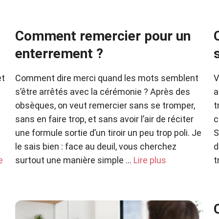
Comment remercier pour un
enterrement ?
et
Comment dire merci quand les mots semblent
V
s’être arrêtés avec la cérémonie ? Après des
a
obsèques, on veut remercier sans se tromper,
t
sans en faire trop, et sans avoir l’air de réciter
c
une formule sortie d’un tiroir un peu trop poli. Je
S
le sais bien : face au deuil, vous cherchez
d
e
surtout une manière simple …
Lire plus
t