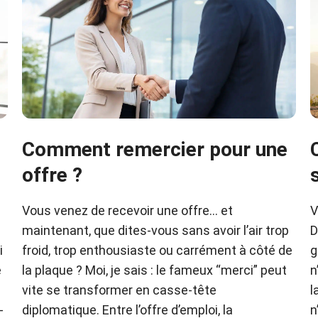
Comment remercier pour une
offre ?
Vous venez de recevoir une offre… et
V
maintenant, que dites-vous sans avoir l’air trop
D
i
froid, trop enthousiaste ou carrément à côté de
g
e
la plaque ? Moi, je sais : le fameux “merci” peut
n
vite se transformer en casse-tête
l
-
diplomatique. Entre l’offre d’emploi, la
n