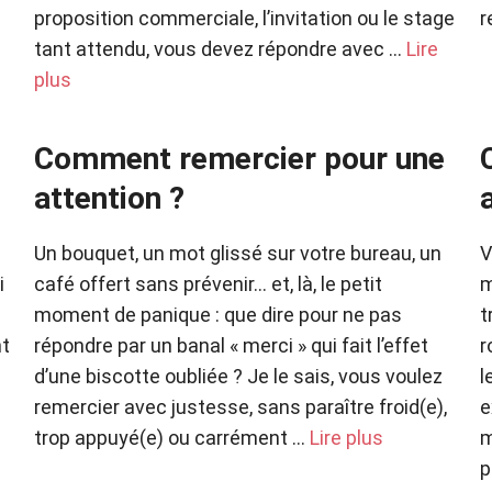
proposition commerciale, l’invitation ou le stage
r
tant attendu, vous devez répondre avec …
Lire
plus
Comment remercier pour une
attention ?
Un bouquet, un mot glissé sur votre bureau, un
V
i
café offert sans prévenir… et, là, le petit
m
moment de panique : que dire pour ne pas
t
nt
répondre par un banal « merci » qui fait l’effet
r
d’une biscotte oubliée ? Je le sais, vous voulez
l
remercier avec justesse, sans paraître froid(e),
e
trop appuyé(e) ou carrément …
Lire plus
m
p