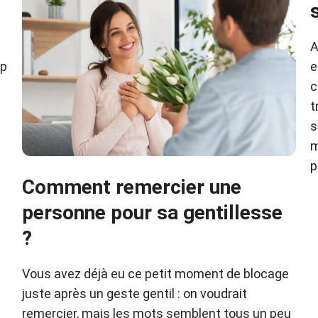
A
op
e
c
t
s
m
p
Comment remercier une
personne pour sa gentillesse
?
Vous avez déjà eu ce petit moment de blocage
juste après un geste gentil : on voudrait
remercier, mais les mots semblent tous un peu