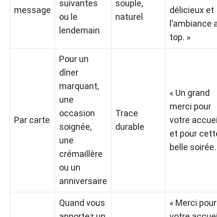
suivantes
souple,
message
délicieux et
ou le
naturel
l’ambiance 
lendemain
top. »
Pour un
dîner
marquant,
« Un grand
une
merci pour
occasion
Trace
Par carte
votre accuei
soignée,
durable
et pour cett
une
belle soirée.
crémaillère
ou un
anniversaire
Quand vous
« Merci pour
apportez un
votre accuei