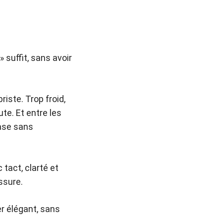
suffit, sans avoir
iste. Trop froid,
te. Et entre les
ase sans
tact, clarté et
essure.
er élégant, sans