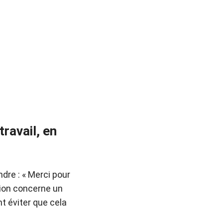
ravail, en
ndre : « Merci pour
tion concerne un
t éviter que cela