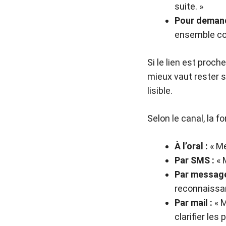
suite. »
Pour demand
ensemble co
Si le lien est proch
mieux vaut rester so
lisible.
Selon le canal, la 
À l’oral :
« Me
Par SMS :
« 
Par message
reconnaissan
Par mail :
« M
clarifier les