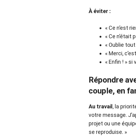
À éviter :
« Ce n’est ri
« Ce n’était 
« Oublie tou
« Merci, c’es
« Enfin ! » si
Répondre avec
couple, en fa
Au travail
, la prio
votre message. J’ap
projet ou une équip
se reproduise. »