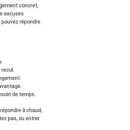
ngement concret,
es excuses
us pouvez répondre
n.
recul.
angement.
avantage.
esoin de temps.
répondre à chaud,
ez pas, ou entrer