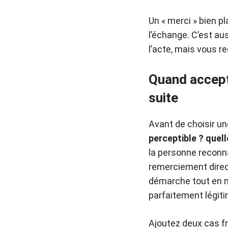
Un « merci » bien p
l’échange. C’est au
l’acte, mais vous re
Quand accept
suite
Avant de choisir un
perceptible ? quell
la personne reconna
remerciement direct
démarche tout en ma
parfaitement légitim
Ajoutez deux cas f