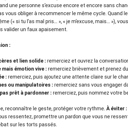
uand une personne s’excuse encore et encore sans cha
pas vous obliger à recommencer le même cycle. Quand l
ème (« si tu l’as mal pris… », « je m’excuse, mais… »), vo
s valider un faux apaisement.
ion :
ères et lien solide :
remerciez et ouvrez la conversatio
 mais émotion vive :
remerciez brièvement et prenez du 
e :
remerciez, puis ajoutez une attente claire sur le ch
es ou manipulatoires :
remerciez sans vous engager d
pas prêt à pardonner :
remerciez, puis nommez votre b
ble, reconnaître le geste, protéger votre rythme.
À éviter :
ous ressentez, promettre un pardon que vous ne ressent
ébat sur les torts passés.