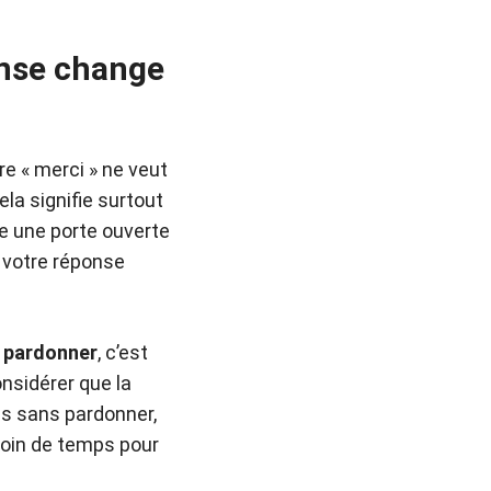
onse change
re « merci » ne veut
ela signifie surtout
isse une porte ouverte
r votre réponse
;
pardonner
, c’est
onsidérer que la
es sans pardonner,
soin de temps pour