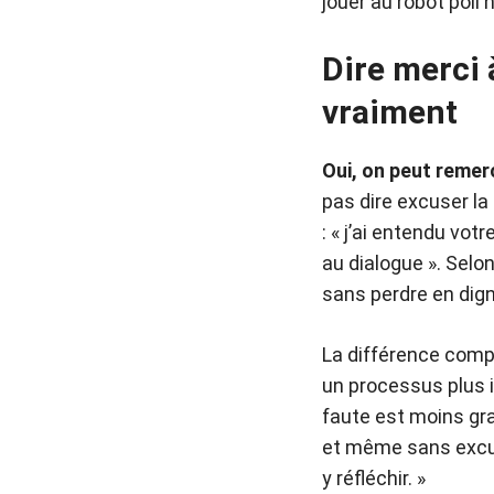
jouer au robot poli 
Dire merci 
vraiment
Oui, on peut remer
pas dire excuser la 
: « j’ai entendu votr
au dialogue ». Selo
sans perdre en dign
La différence comp
un processus plus i
faute est moins gra
et même sans excus
y réfléchir. »