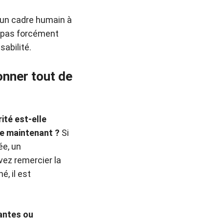
r un cadre humain à
ez pas forcément
sabilité.
onner tout de
rité est-elle
dre maintenant ?
Si
ée, un
vez remercier la
, il est
antes ou