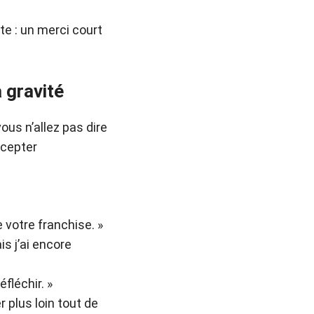
e : un merci court
a gravité
ous n’allez pas dire
ccepter
 votre franchise. »
s j’ai encore
fléchir. »
 plus loin tout de