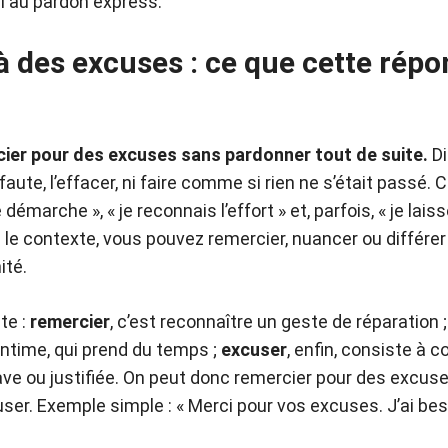
ni au pardon express.
à des excuses : ce que cette rép
cier pour des excuses sans pardonner tout de suite.
Di
faute, l’effacer, ni faire comme si rien ne s’était passé. C
e démarche », « je reconnais l’effort » et, parfois, « je la
n le contexte, vous pouvez remercier, nuancer ou différe
ité.
te :
remercier
, c’est reconnaître un geste de réparation 
ntime, qui prend du temps ;
excuser
, enfin, consiste à c
ve ou justifiée. On peut donc remercier pour des excus
er. Exemple simple : « Merci pour vos excuses. J’ai be