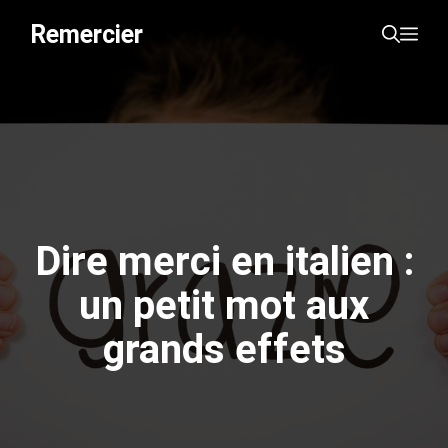
Aller
Remercier
Me
au
contenu
Dire merci en italien :
un petit mot aux
grands effets