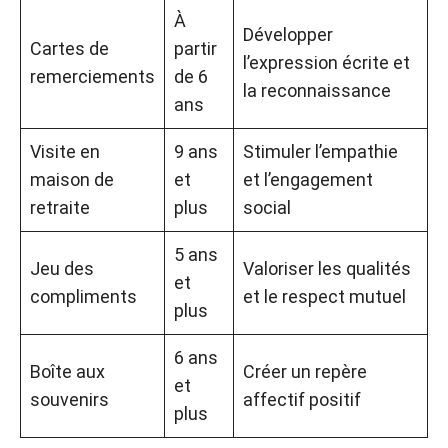
À
Développer
Cartes de
partir
l’expression écrite et
remerciements
de 6
la reconnaissance
ans
Visite en
9 ans
Stimuler l’empathie
maison de
et
et l’engagement
retraite
plus
social
5 ans
Jeu des
Valoriser les qualités
et
compliments
et le respect mutuel
plus
6 ans
Boîte aux
Créer un repère
et
souvenirs
affectif positif
plus