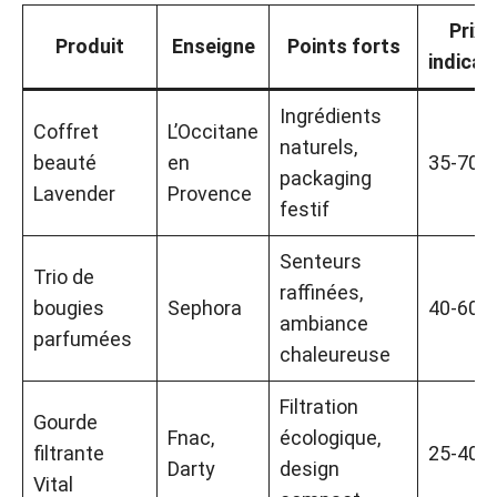
Prix
Produit
Enseigne
Points forts
indicati
Ingrédients
Coffret
L’Occitane
naturels,
beauté
en
35-70 €
packaging
Lavender
Provence
festif
Senteurs
Trio de
raffinées,
bougies
Sephora
40-60 €
ambiance
parfumées
chaleureuse
Filtration
Gourde
Fnac,
écologique,
filtrante
25-40 €
Darty
design
Vital