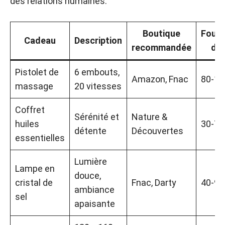
des relations humaines.
Boutique
Fourc
Cadeau
Description
recommandée
de 
Pistolet de
6 embouts,
Amazon, Fnac
80-15
massage
20 vitesses
Coffret
Sérénité et
Nature &
huiles
30-70
détente
Découvertes
essentielles
Lumière
Lampe en
douce,
cristal de
Fnac, Darty
40-90
ambiance
sel
apaisante